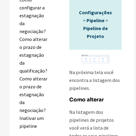
configurar a
Configurações
estagnação
>
Pipeline
>
da
Pipeline de
negociação?
Projeto
Como alterar
o prazo de
estagnação
da
qualificação?
Na próxima tela você
Como alterar
encontra a listagem dos
o prazo de
pipelines.
estagnação
Como alterar
da
negociação?
Na listagem dos
Inativar um
pipelines de projetos
pipeline
você verá a lista de
todos os seus pipelines