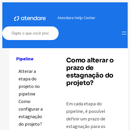
Pular
para
Atendare Help Center
o
conteúdo
Pipeline
Como alterar o
prazo de
Alterar a
estagnação do
etapa do
projeto?
projeto no
pipeline
Como
Em cada etapa do
configurar a
pipeline, é possível
estagnação
definir um prazo de
do projeto?
estagnação para os