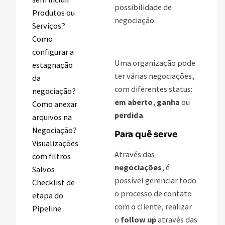
possibilidade de
Produtos ou
negociação.
Serviços?
Como
configurar a
Uma organização pode
estagnação
ter várias negociações,
da
com diferentes status:
negociação?
em aberto
,
ganha
ou
Como anexar
perdida
.
arquivos na
Negociação?
Para quê serve
Visualizações
Através das
com filtros
negociações
, é
Salvos
possível gerenciar todo
Checklist de
o processo de contato
etapa do
com o cliente, realizar
Pipeline
o
follow up
através das