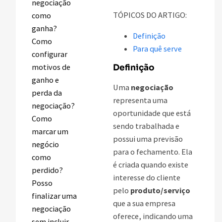
negociação
TÓPICOS DO ARTIGO:
como
ganha?
Definição
Como
Para quê serve
configurar
motivos de
Definição
ganho e
Uma
negociação
perda da
representa uma
negociação?
oportunidade que está
Como
sendo trabalhada e
marcar um
possui uma previsão
negócio
para o fechamento. Ela
como
é criada quando existe
perdido?
interesse do cliente
Posso
pelo
produto/serviço
finalizar uma
que a sua empresa
negociação
oferece, indicando uma
sem incluir