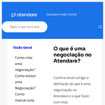
Pular
para
Atendare Help Center
o
conteúdo
Visão Geral
O que é uma
negociação no
Como criar
Atendare?
uma
negociação?
Como excluir
Confira neste artigo a
uma
definição do que é uma
Negociação?
negociação no
Como
Atendare e o que fazer
marcar uma
com elas.