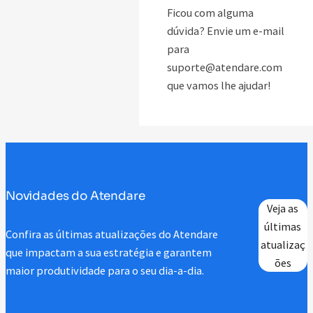
Ficou com alguma
dúvida? Envie um e-mail
para
suporte@atendare.com
que vamos lhe ajudar!
Novidades do Atendare
Veja as
últimas
Confira as últimas atualizações do Atendare
atualizaç
que impactam a sua estratégia e garantem
ões
maior produtividade para o seu dia-a-dia.