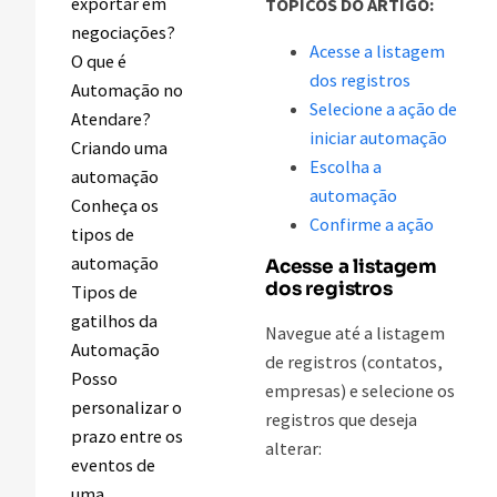
exportar em
TÓPICOS DO ARTIGO:
negociações?
Acesse a listagem
O que é
dos registros
Automação no
Selecione a ação de
Atendare?
iniciar automação
Criando uma
Escolha a
automação
automação
Conheça os
Confirme a ação
tipos de
automação
Acesse a listagem
dos registros
Tipos de
gatilhos da
Navegue até a listagem
Automação
de registros (contatos,
Posso
empresas) e selecione os
personalizar o
registros que deseja
prazo entre os
alterar:
eventos de
uma