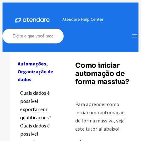
Pular
para
Atendare Help Center
o
conteúdo
Automações
, 
Como iniciar
Organização de
automação de
dados
forma massiva?
Quais dados é
possível
Para aprender como
exportar em
iniciar uma automação
qualificações?
de forma massiva, veja
Quais dados é
este tutorial abaixo!
possível