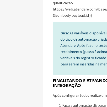
qualificação:
https://web.atendare.com/base/c
$json.body.payload.id }}
Dica:
As variáveis disponív
do tipo de automação criad
Atendare. Após fazer o test
recebimento (passo 3 acima)
variáveis do registro ficarão
para serem inseridas na me
FINALIZANDO E ATIVAND
INTEGRAÇÃO
Após configurar tudo, realize u
Faça a automação disparar