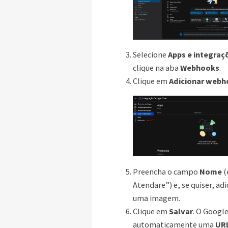
Selecione
Apps e integraç
clique na aba
Webhooks
.
Clique em
Adicionar web
Preencha o campo
Nome
(
Atendare”) e, se quiser, adi
uma imagem.
Clique em
Salvar
. O Google
automaticamente uma
UR