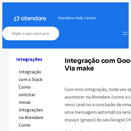
Pular
para
Atendare Help Center
o
conteúdo
Integrações
Integração com Goog
Via make
Integração
com o Slack
Como
Com esta integração, toda vez 
solicitar
acontecer na Atendare (como a c
novas
novo Lead ou a conclusão de uma
integrações
uma mensagem automática será 
na Atendare
espaço (grupo) do seu Google Ch
Como