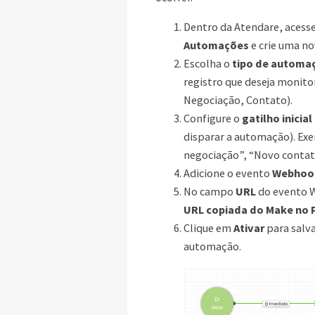
Dentro da Atendare, acesse
Automações
e crie uma n
Escolha o
tipo de automa
registro que deseja monitor
Negociação, Contato).
Configure o
gatilho inicial
disparar a automação). Ex
negociação”, “Novo contat
Adicione o evento
Webhoo
No campo
URL
do evento 
URL copiada do Make no 
Clique em
Ativar
para salva
automação.