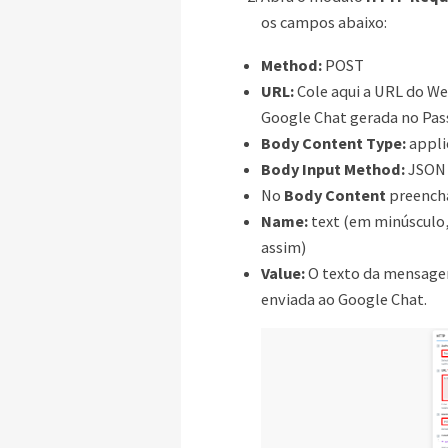
os campos abaixo:
Method:
POST
URL:
Cole aqui a URL do W
Google Chat gerada no Pass
Body Content Type:
appli
Body Input Method:
JSON 
No
Body Content
preench
Name:
text (em minúsculo
assim)
Value:
O texto da mensage
enviada ao Google Chat.