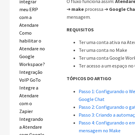
O fluxo funciona assim:
Atendar
integrar
➔
make
processa ➔
Google Cha
meu ERP
mensagem.
com a
Atendare
REQUISITOS
Como
habilitar o
Ter uma conta ativa na At
Atendare no
Ter uma conta no Make
Google
Ter uma conta Google Wo
Workspace?
Ter acesso a um espaço no
Integração
TÓPICOS DO ARTIGO
VoIP GoTo
Integre a
Passo 1: Configurando o 
Atendare
Google Chat
com o
Passo 2: Configurando o ga
Zapier
Passo 3: Criando a automa
Integrando
Passo 4: Configurando o en
a Atendare
mensagem no Make
com Google