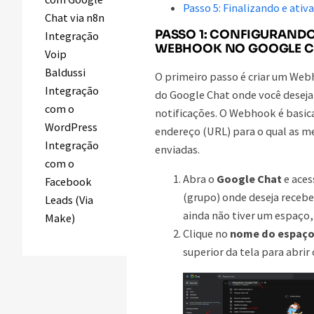
Passo 5: Finalizando e ativ
Chat via n8n
PASSO 1: CONFIGURAND
Integração
WEBHOOK NO GOOGLE C
Voip
Baldussi
O primeiro passo é criar um We
Integração
do Google Chat onde você deseja
com o
notificações. O Webhook é basi
WordPress
endereço (URL) para o qual as m
Integração
enviadas.
com o
Abra o
Google Chat
e aces
Facebook
(grupo) onde deseja receber
Leads (Via
ainda não tiver um espaço, 
Make)
Clique no
nome do espaç
superior da tela para abrir