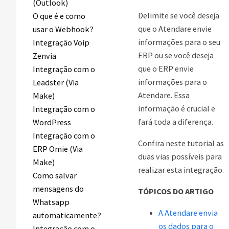
(Outlook)
Delimite se você deseja
O que é e como
que o Atendare envie
usar o Webhook?
informações para o seu
Integração Voip
ERP ou se você deseja
Zenvia
que o ERP envie
Integração com o
informações para o
Leadster (Via
Atendare. Essa
Make)
informação é crucial e
Integração com o
fará toda a diferença.
WordPress
Integração com o
Confira neste tutorial as
ERP Omie (Via
duas vias possíveis para
Make)
realizar esta integração.
Como salvar
mensagens do
TÓPICOS DO ARTIGO
Whatsapp
A Atendare envia
automaticamente?
os dados para o
Integração com o