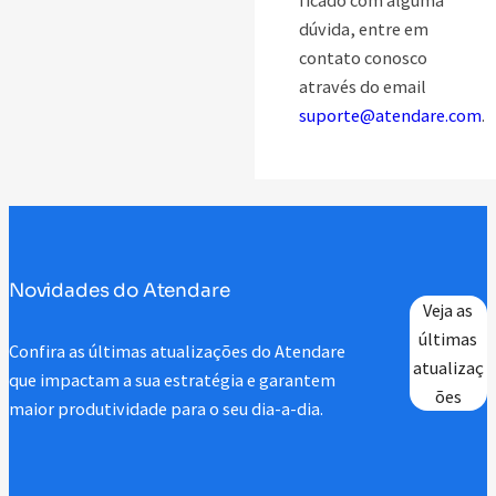
ficado com alguma
dúvida, entre em
contato conosco
através do email
suporte@atendare.com
.
Novidades do Atendare
Veja as
últimas
Confira as últimas atualizações do Atendare
atualizaç
que impactam a sua estratégia e garantem
ões
maior produtividade para o seu dia-a-dia.