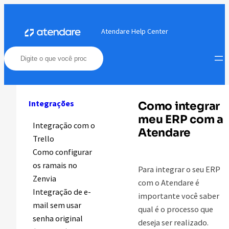
Pular
para
Atendare Help Center
o
conteúdo
Integrações
Como integrar
meu ERP com a
Integração com o
Atendare
Trello
Como configurar
os ramais no
Para integrar o seu ERP
Zenvia
com o Atendare é
Integração de e-
importante você saber
mail sem usar
qual é o processo que
senha original
deseja ser realizado.