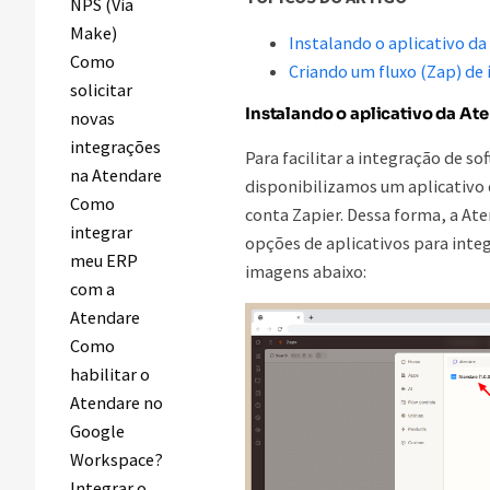
NPS (Via
Make)
Instalando o aplicativo da
Como
Criando um fluxo (Zap) de
solicitar
Instalando o aplicativo da At
novas
integrações
Para facilitar a integração de s
na Atendare
disponibilizamos um aplicativo 
Como
conta Zapier. Dessa forma, a At
integrar
opções de aplicativos para int
meu ERP
imagens abaixo:
com a
Atendare
Como
habilitar o
Atendare no
Google
Workspace?
Integrar o