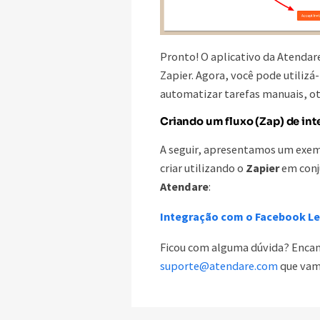
Pronto! O aplicativo da Atendare
Zapier. Agora, você pode utilizá-
automatizar tarefas manuais, o
Criando um fluxo (Zap) de in
A seguir, apresentamos um exem
criar utilizando o
Zapier
em conj
Atendare
:
Integração com o Facebook Lea
Ficou com alguma dúvida? Enca
suporte@atendare.com
que vamo