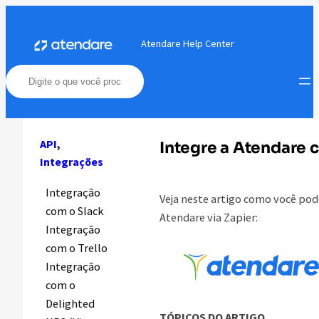
Pular
para
Atendare Help Center
o
conteúdo
API
, 
Integre a Atendare 
Integrações
Integração
Veja neste artigo como você pod
com o Slack
Atendare via Zapier:
Integração
com o Trello
Integração
com o
Delighted
TÓPICOS DO ARTIGO