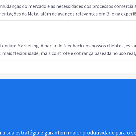
danças do mercado e as necessidades dos processos comerciais d
entações da Meta, além de avanços relevantes em BI e na experi
ndare Marketing. A partir do feedback dos nossos clientes, est
: mais flexibilidade, mais controle e cobrança baseada no uso rea
 a sua estratégia e garantem maior produtividade para o s