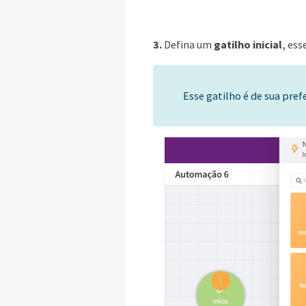
3.
Defina um
gatilho inicial
, ess
Esse gatilho é de sua pref