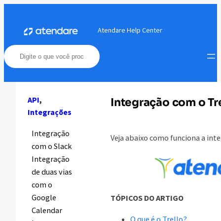
Pular
para
Atendare Help Center
o
conteúdo
API
, 
Integração com o Tr
Integrações
Integração
Veja abaixo como funciona a int
com o Slack
Integração
de duas vias
com o
Google
TÓPICOS DO ARTIGO
Calendar
O que é o Trello?