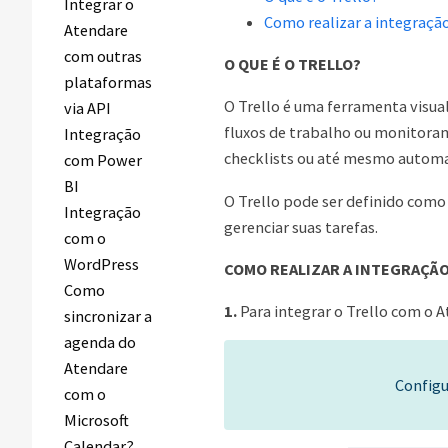
Integrar o
Como realizar a integraçã
Atendare
com outras
O QUE É O TRELLO?
plataformas
O Trello é uma ferramenta visua
via API
fluxos de trabalho ou monitorame
Integração
checklists ou até mesmo automa
com Power
BI
O Trello pode ser definido como
Integração
gerenciar suas tarefas.
com o
WordPress
COMO REALIZAR A INTEGRAÇÃ
Como
1.
Para integrar o Trello com o A
sincronizar a
agenda do
Atendare
Configu
com o
Microsoft
Calendar?