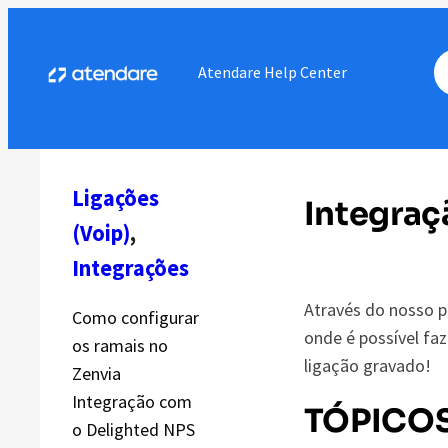
Pular
para
Atendare Help Center
o
conteúdo
Ligações
Integraç
(Voip)
, 
Integrações
Através do nosso p
Como configurar
onde é possível fa
os ramais no
ligação gravado!
Zenvia
Integração com
TÓPICOS
o Delighted NPS