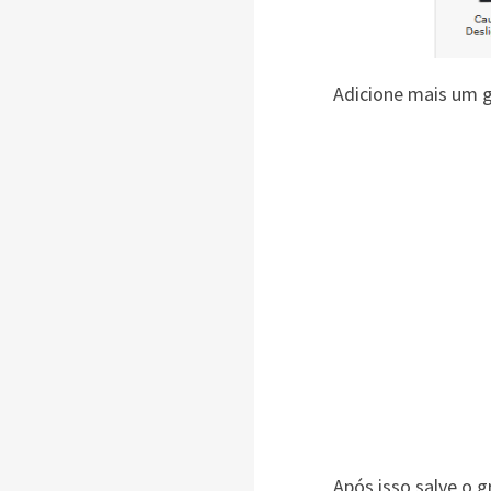
Adicione mais um 
Após isso salve o g