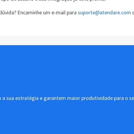
dúvida? Encaminhe um e-mail para
suporte@atendare.com
q
 a sua estratégia e garantem maior produtividade para o s