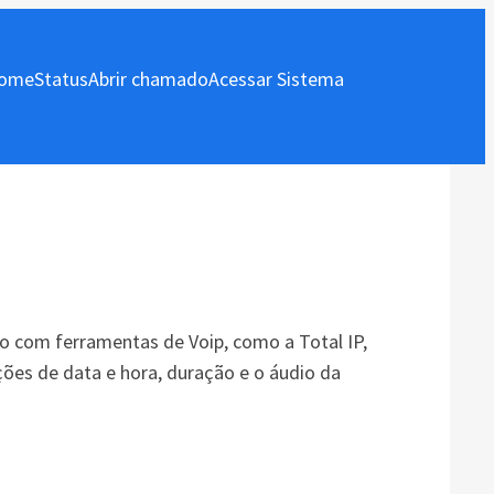
ome
Status
Abrir chamado
Acessar Sistema
ão com ferramentas de Voip, como a Total IP,
ões de data e hora, duração e o áudio da