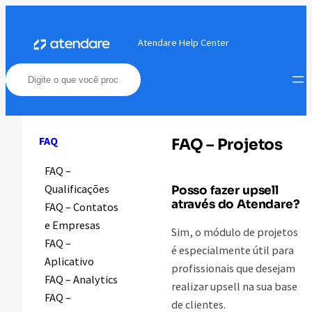
Pular
para
Atendare Help Center
o
conteúdo
FAQ
FAQ – Projetos
FAQ –
Qualificações
Posso fazer upsell
através do Atendare?
FAQ – Contatos
e Empresas
Sim, o módulo de projetos
FAQ –
é especialmente útil para
Aplicativo
profissionais que desejam
FAQ – Analytics
realizar upsell na sua base
FAQ –
de clientes.