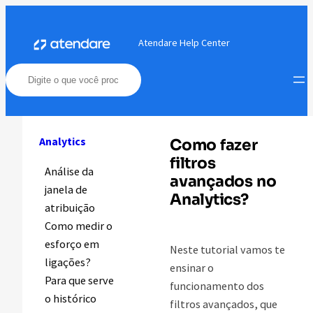
Pular
para
Atendare Help Center
o
conteúdo
Analytics
Como fazer
filtros
Análise da
avançados no
janela de
Analytics?
atribuição
Como medir o
esforço em
Neste tutorial vamos te
ligações?
ensinar o
Para que serve
funcionamento dos
o histórico
filtros avançados, que