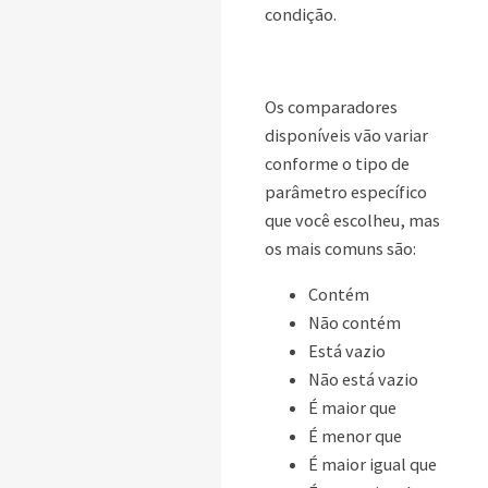
condição.
Os comparadores
disponíveis vão variar
conforme o tipo de
parâmetro específico
que você escolheu, mas
os mais comuns são:
Contém
Não contém
Está vazio
Não está vazio
É maior que
É menor que
É maior igual que