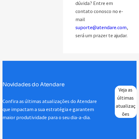
dúvida? Entre em
contato conosco no e-
mail
suporte@atendare.com
,
será um prazer te ajudar.
Novidades do Atendare
Veja as
últimas
Confira as últimas atualizações do Atendare
atualizaç
que impactam a sua estratégia e garantem
ões
maior produtividade para o seu dia-a-dia.