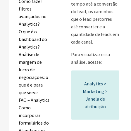
Como fazer
tempo até a conversão
filtros
do lead, os caminhos
avançados no
que o lead percorreu
Analytics?
até converter e a
O que é o
quantidade de leads em
Dashboard do
cada canal.
Analytics?
Para visualizar essa
Análise de
análise, acesse:
margem de
lucro de
negociações: o
Analytics >
que é e para
Marketing >
que serve
Janela de
FAQ – Analytics
atribuição
Como
incorporar
formulários do
Atendare em