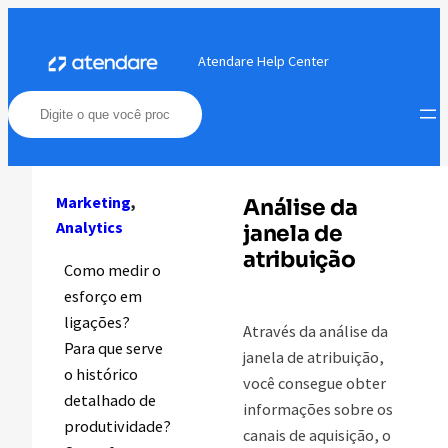
Pular
para
Atendare Help Center
o
conteúdo
Marketing
, 
Análise da
Analytics
janela de
atribuição
Como medir o
esforço em
ligações?
Através da análise da
Para que serve
janela de atribuição,
o histórico
você consegue obter
detalhado de
informações sobre os
produtividade?
canais de aquisição, o