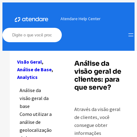
Pular
para
Atendare Help Center
o
conteúdo
Visão Geral
, 
Análise da
Análise de Base
, 
visão geral de
Analytics
clientes: para
que serve?
Análise da
visão geral da
base
Através da visão geral
Como utilizar a
de clientes, você
análise de
consegue obter
geolocalização
informações