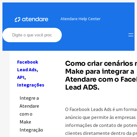
Pular
para
Atendare Help Center
o
conteúdo
Facebook
Como criar cenários 
Lead Ads
, 
Make para integrar a
API
, 
Atendare com o Fac
Integrações
Lead ADS.
Integre a
Atendare
O Facebook Leads Ads é um forma
com o
anúncio que permite às empresas 
Make
informações de contato de potenc
Integração
clientes diretamente dentro da p