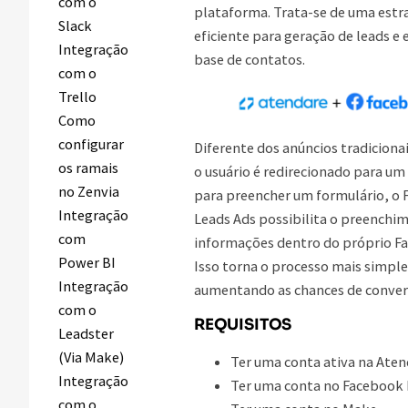
com o
plataforma. Trata-se de uma estr
Slack
eficiente para geração de leads e
Integração
base de contatos.
com o
Trello
Como
configurar
Diferente dos anúncios tradicionai
os ramais
o usuário é redirecionado para um
no Zenvia
para preencher um formulário, o
Integração
Leads Ads possibilita o preenchi
com
informações dentro do próprio F
Power BI
Isso torna o processo mais simple
Integração
aumentando as chances de conver
com o
REQUISITOS
Leadster
(Via Make)
Ter uma conta ativa na Ate
Integração
Ter uma conta no Facebook
com o