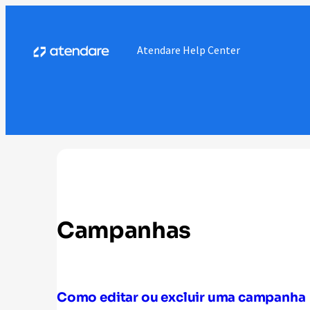
Atendare Help Center
Campanhas
Como editar ou excluir uma campanha