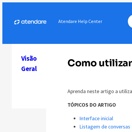
Pular
para
Atendare Help Center
o
conteúdo
Visão
Como utilizar
Geral
No related
Aprenda neste artigo a utiliz
posts.
TÓPICOS DO ARTIGO
Interface inicial
Listagem de conversas