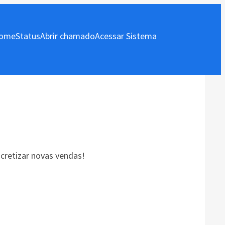
ome
Status
Abrir chamado
Acessar Sistema
cretizar novas vendas!