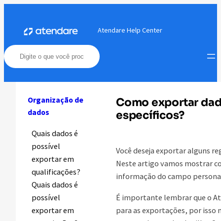
Pular
para
Atendare Help Center
o
conteúdo
Organização de
Como exportar dad
dados
específicos?
Quais dados é
possível
Você deseja exportar alguns r
exportar em
Neste artigo vamos mostrar c
qualificações?
informação do campo personali
Quais dados é
É importante lembrar que o At
possível
para as exportações, por isso 
exportar em