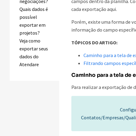
campos dentro da planilha. Co
negociações?
cada exportação aqui.
Quais dados é
possível
Porém, existe uma forma de voc
exportar em
informação do campo específico
projetos?
Veja como
TÓPICOS DO ARTIGO:
exportar seus
Caminho para a tela de 
dados do
Filtrando campos especí
Atendare
Caminho para a tela de 
Para realizar a exportação de 
Configu
Contatos/Empresas/Quali